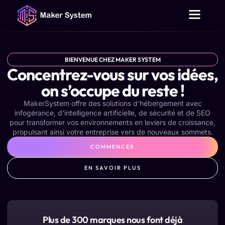
Outils gratuits
Qui sommes-nous ?
Contactez-nous
BIENVENUE CHEZ MAKER SYSTEM
Concentrez-vous sur vos idées,
on s’occupe du reste !
MakerSystem offre des solutions d'hébergement avec
infogérance, d'intelligence artificielle, de sécurité et de SEO
pour transformer vos environnements en leviers de croissance,
propulsant ainsi votre entreprise vers de nouveaux sommets.
COMMENCER
EN SAVOIR PLUS
Plus de 300 marques nous font déjà